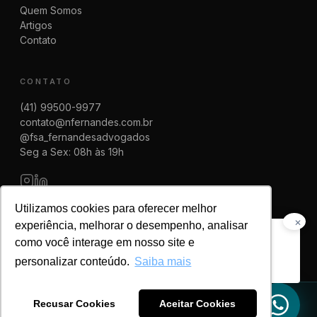
Quem Somos
Artigos
Contato
CONTATO
(41) 99500-9977
contato@nfernandes.com.br
@fsa_fernandesadvogados
Seg a Sex: 08h às 19h
Utilizamos cookies para oferecer melhor
✕
experiência, melhorar o desempenho, analisar
Precisa de orientação
como você interage em nosso site e
© 2025 FSA Fernandes Advogados | CNPJ 08.014.774/0001-83
jurídica?
Fale agora com
Política de Privacidade
personalizar conteúdo.
Saiba mais
um advogado!
Feito por
Recusar Cookies
Aceitar Cookies