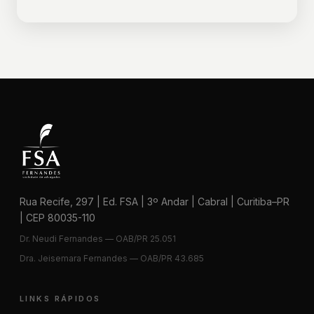
Rua Recife, 297 | Ed. FSA | 3º Andar | Cabral | Curitiba–PR
| CEP 80035-110
Dr. Neudi Fernandes — OAB/PR 25.051
Dra. Jeisemara Fernandes — OAB/PR 43.685
LINKS RÁPIDOS