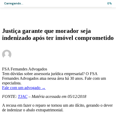
Carregando...
0%
Home
>
Artigos
>
Justiça garante que morador seja indenizado após ter
imóvel comprometido
Notícias
Justiça garante que morador seja
indenizado após ter imóvel comprometido
·
·
Administrador
5 de dezembro de 2018
2 min de leitura
FSA Fernandes Advogados
Tem dúvidas sobre assessoria jurídica empresarial? O FSA
Fernandes Advogados atua nessa área há 30 anos. Fale com um
especialista.
Fale com um advogado →
FONTE:
TJAC
– Matéria acessada em 05/12/2018
A recusa em fazer o reparo se tornou um ato ilícito, gerando o dever
de indenizar o abalo extrapatrimonial.