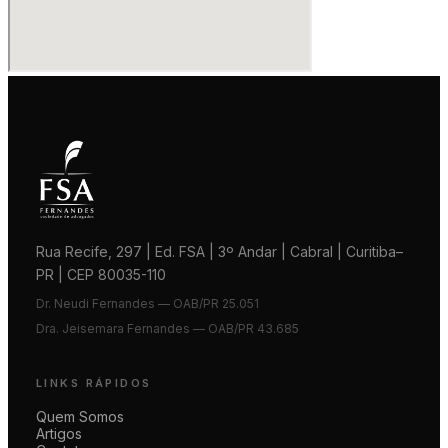
Rua Recife, 297 | Ed. FSA | 3º Andar | Cabral | Curitiba–
PR | CEP 80035-110
Dr. Neudi Fernandes — OAB/PR 25.051
Dra. Jeisemara Fernandes — OAB/PR 43.685
LINKS RÁPIDOS
Quem Somos
Artigos