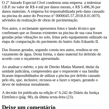
O 2° Juizado Especial Cível condenou uma empresa a indenizar
J.B.P. no valor de R$ 4 mil por danos morais, e R$ 5.496,36 por
danos materiais. A empresa foi responsabilizada pelo dano causado
na piscina do autor do Processo n° 0000045.57.2018.8.01.0070,
advindos da realização de obras de pavimentação.
Nos autos, o reclamante apresentou fotos e laudo técnico que
confirmam que as fissuras existentes na piscina de sua casa foram
geradas pelas vibrações no solo, feitas pelo equipamento utilizado na
etapa de compactação do pavimento do bairro João Eduardo II.
Das fissuras geradas, segundo consta nos autos, resultou-se em
vazamento de água. Desta forma, o dano material foi deferido de
acordo com o orçamento apresentado.
Ao analisar o mérito, o juiz de Direito Matias Mamed, titular da
unidade judiciária, compreendeu que o requerente e sua família
ficaram impossibilitados de utilizar a piscina por defeito causado
pelo réu, que, inclusive, recusou-se a fazer o reparo, gerando o
dever de indenizar moralmente.
A decisão foi publicada na edição n° 6.242 do Diário da Justiça
Eletrônico (pág. 98), da última sexta-feira (23).
Deixe um comentário