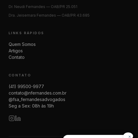
Dr. Neudi Fernandes — OAB/PR 25.051
Dra. Jeisemara Fernandes — OAB/PR 43.685
LINKS RÁPIDOS
Quem Somos
Artigos
Contato
CONTATO
(41) 99500-9977
contato@nfernandes.com.br
@fsa_fernandesadvogados
Seg a Sex: 08h às 19h
✕