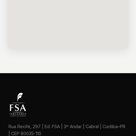
Rua Recife, 297 | Ed. FSA | 3º Andar | Cabral | Curitiba–PR
| CEP 80035-110