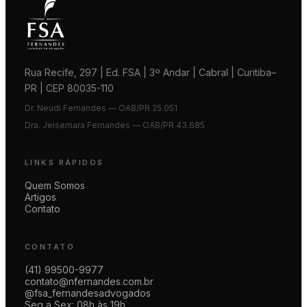
Rua Recife, 297 | Ed. FSA | 3º Andar | Cabral | Curitiba–
PR | CEP 80035-110
Dr. Neudi Fernandes — OAB/PR 25.051
Dra. Jeisemara Fernandes — OAB/PR 43.685
LINKS RÁPIDOS
Quem Somos
Artigos
Contato
CONTATO
(41) 99500-9977
contato@nfernandes.com.br
@fsa_fernandesadvogados
Seg a Sex: 08h às 19h