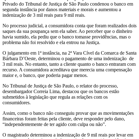
Privado do Tribunal de Justiça de São Paulo condenou o banco em
segunda instância por danos materiais e morais e aumentou a
indenização de 3 mil reais para 9 mil reais.
No processo judicial, a consumidora conta que foram realizados dois
saques da sua poupança sem ela saber. Ao perceber que o dinheiro
havia sumido, ela pediu que o banco tomasse providências, mas o
problema não foi resolvido e ela entrou na Justiça.
O julgamento em 1ª instância, na 2ª Vara Cível da Comarca de Santa
Bárbara D’Oeste, determinou o pagamento de uma indenização de
3 mil reais. No entanto, tanto a cliente quanto o banco entraram com
recurso. A consumidora acreditava que merecia uma compensação
maior e, o banco, que poderia pagar menos.
No Tribunal de Justiça de São Paulo, o relator do processo,
desembargador Correia Lima, destacou que os bancos estão
submetidos à legislação que regula as relações com os
consumidores.
Assim, como o banco não conseguiu provar que as movimentações
financeiras foram feitas pela cliente, deve responder pelo dano,
“independentemente de ter agido com culpa ou não”.
O magistrado determinou a indenização de 9 mil reais por levar em