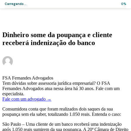
Carregando...
0%
Home
>
Artigos
>
Dinheiro some da poupança e cliente receberá indenização
do banco
Notícias
Dinheiro some da poupança e cliente
receberá indenização do banco
·
·
Administrador
25 de junho de 2018
4 min de leitura
FSA Fernandes Advogados
Tem dúvidas sobre assessoria jurídica empresarial? O FSA
Fernandes Advogados atua nessa área há 30 anos. Fale com um
especialista.
Fale com um advogado →
Consumidora conta que foram realizados dois saques da sua
poupança sem ela saber, totalizando 1.050 reais. Entenda o caso:
São Paulo – Uma cliente de um banco receberá uma indenização
após 1.050 reais sumirem da sua poupança. A 20ª Câmara de Direito