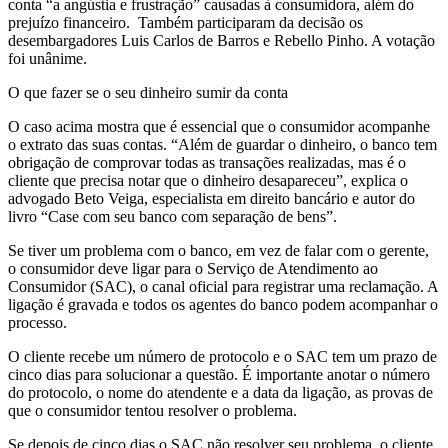
conta “a angústia e frustração” causadas à consumidora, além do
prejuízo financeiro. Também participaram da decisão os
desembargadores Luis Carlos de Barros e Rebello Pinho. A votação
foi unânime.
O que fazer se o seu dinheiro sumir da conta
O caso acima mostra que é essencial que o consumidor acompanhe
o extrato das suas contas. “Além de guardar o dinheiro, o banco tem
obrigação de comprovar todas as transações realizadas, mas é o
cliente que precisa notar que o dinheiro desapareceu”, explica o
advogado Beto Veiga, especialista em direito bancário e autor do
livro “Case com seu banco com separação de bens”.
Se tiver um problema com o banco, em vez de falar com o gerente,
o consumidor deve ligar para o Serviço de Atendimento ao
Consumidor (SAC), o canal oficial para registrar uma reclamação. A
ligação é gravada e todos os agentes do banco podem acompanhar o
processo.
O cliente recebe um número de protocolo e o SAC tem um prazo de
cinco dias para solucionar a questão. É importante anotar o número
do protocolo, o nome do atendente e a data da ligação, as provas de
que o consumidor tentou resolver o problema.
Se depois de cinco dias o SAC não resolver seu problema, o cliente