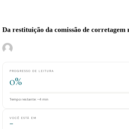
Home
>
Artigos
>
Da restituição da comissão de corretagem na compra e vend
Artigos
Da restituição da comissão de corretagem
·
·
Administrador
12 de setembro de 2017
4 min de leitura
PROGRESSO DE LEITURA
0%
Tempo restante: ~4 min
VOCÊ ESTÁ EM
—