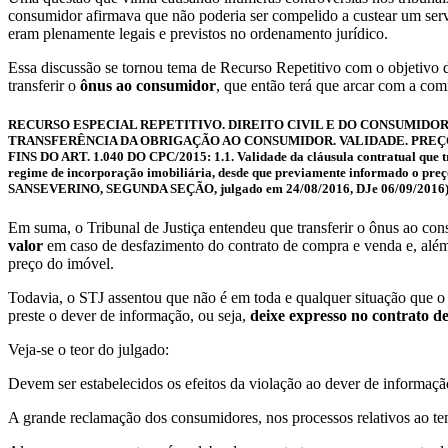
consumidor afirmava que não poderia ser compelido a custear um serviç
eram plenamente legais e previstos no ordenamento jurídico.
Essa discussão se tornou tema de Recurso Repetitivo com o objetivo d
transferir o
ônus ao consumidor
, que então terá que arcar com a com
RECURSO ESPECIAL REPETITIVO. DIREITO CIVIL E DO CONSUMID
TRANSFERÊNCIA DA OBRIGAÇÃO AO CONSUMIDOR. VALIDADE. PREÇO 
FINS DO ART. 1.040 DO CPC/2015: 1.1. Validade da cláusula contratual que 
regime de incorporação imobiliária, desde que previamente informado o pre
SANSEVERINO, SEGUNDA SEÇÃO, julgado em 24/08/2016, DJe 06/09/2016)
Em suma, o Tribunal de Justiça entendeu que transferir o ônus ao cons
valor
em caso de desfazimento do contrato de compra e venda e, além
preço do imóvel.
Todavia, o STJ assentou que não é em toda e qualquer situação que o 
preste o dever de informação, ou seja,
deixe expresso no contrato d
Veja-se o teor do julgado:
Devem ser estabelecidos os efeitos da violação ao dever de informaçã
A grande reclamação dos consumidores, nos processos relativos ao te