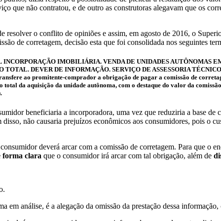
o que não contratou, e de outro as construtoras alegavam que os correto
e resolver o conflito de opiniões e assim, em agosto de 2016, o Superio
issão de corretagem, decisão esta que foi consolidada nos seguintes ter
OR. INCORPORAÇÃO IMOBILIÁRIA. VENDA DE UNIDADES AUTÔNOMAS 
TOTAL. DEVER DE INFORMAÇÃO. SERVIÇO DE ASSESSORIA TÉCNICO-IM
transfere ao promitente-comprador a obrigação de pagar a comissão de corret
ço total da aquisição da unidade autônoma, com o destaque do valor da comis
.
umidor beneficiaria a incorporadora, uma vez que reduziria a base de cá
 disso, não causaria prejuízos econômicos aos consumidores, pois o cu
consumidor deverá arcar com a comissão de corretagem. Para que o encar
e forma clara
que o consumidor irá arcar com tal obrigação, além de
di
o.
ma em análise, é a alegação da omissão da prestação dessa informação, 