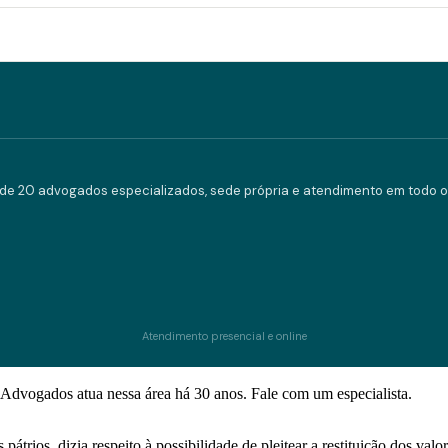
e 20 advogados especializados, sede própria e atendimento em todo o 
Atendimento presencial e online
Advogados atua nessa área há 30 anos. Fale com um especialista.
trios, dizia respeito à possibilidade de pleitear a restituição dos valor