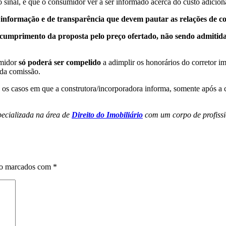
sinal, é que o consumidor ver a ser informado acerca do custo adicion
e informação e de transparência que devem pautar as relações de 
 o cumprimento da proposta pelo preço ofertado, não sendo admiti
umidor
só poderá ser compelido
a adimplir os honorários do corretor im
ida comissão.
os casos em que a construtora/incorporadora informa, somente após a 
ecializada na área de
Direito do Imobiliário
com um corpo de profissi
ão marcados com
*