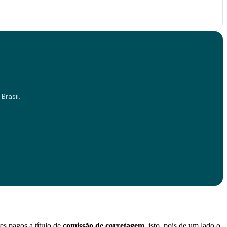
Brasil.
es pagos a título de
comissão de corretagem
, isto, pois de um lado o