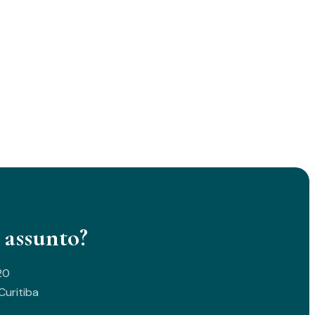
 assunto?
20
uritiba