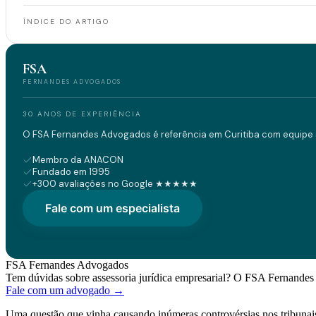
ÍNDICE DO ARTIGO
FSA
FERNANDES ADVOGADOS
30 ANOS DE EXPERIÊNCIA
O FSA Fernandes Advogados é referência em Curitiba com equipe d
Membro da ANACON
Fundado em 1995
+300 avaliações no Google ★★★★★
Fale com um especialista
FSA Fernandes Advogados
Tem dúvidas sobre assessoria jurídica empresarial? O FSA Fernandes 
Fale com um advogado →
Uma questão que vinha causando inúmeras controvérsias nos tribunais pá