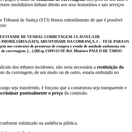
res imobiliários tinham direito aos seus honorários e tais serviços
r Tribunal de Justiça (STJ) firmou entendimento de que é possível
mos:
EM ESTANDE DE VENDAS. CORRETAGEM. CLÁUSULA DE
OBILIÁRIA (SATI). ABUSIVIDADE DA COBRANÇA. I – TESE PARA OS
agem nos contratos de promessa de compra e venda de unidade autônoma em
são de corretagem. […] (REsp 1599511/SP, Rel. Ministro PAULO DE TARSO
lculo dos tributos incidentes, não seria necessária a
restituição do
sto da corretagem, de um modo ou de outro, estaria embutido no
go seja transferido, é forçoso que a construtora seja transparente e
scriminar pontualmente o preço
da comissão.
conforme enfatizado na audiência pública.