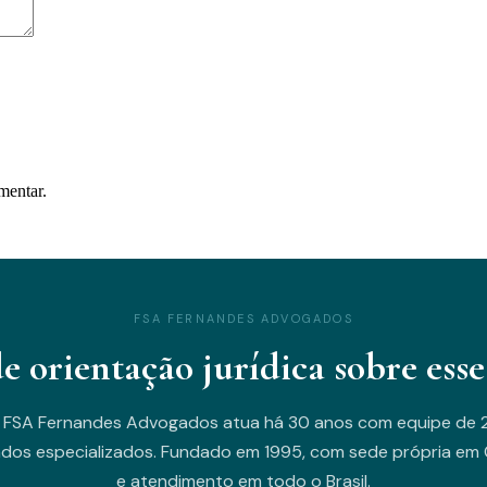
mentar.
FSA FERNANDES ADVOGADOS
de orientação jurídica sobre esse
 FSA Fernandes Advogados atua há 30 anos com equipe de 
dos especializados. Fundado em 1995, com sede própria em C
e atendimento em todo o Brasil.