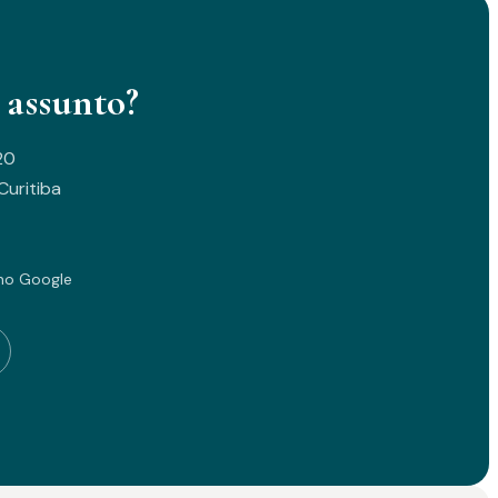
 assunto?
20
uritiba
no Google