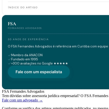
ÍNDICE DO ARTIGO
FSA
FERNANDES ADVOGADOS
30 ANOS DE EXPERIÊNCIA
O FSA Fernandes Advogados é referência em Curitiba com equipe d
Membro da ANACON
Fundado em 1995
+300 avaliações no Google ★★★★★
Fale com um especialista
FSA Fernandes Advogados
Tem dúvidas sobre assessoria jurídica empresarial? O FSA Fernandes 
Fale com um advogado →
Conforme se verifica dos artigos anteriormente publicados, na mesm