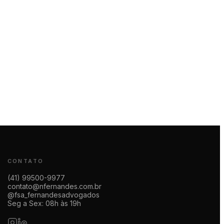
CONTATO
(41) 99500-9977
contato@nfernandes.com.br
@fsa_fernandesadvogados
Seg a Sex: 08h às 19h