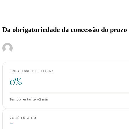
Home
>
Artigos
>
Da obrigatoriedade da concessão do prazo de 30 dias do Có
Artigos
Da obrigatoriedade da concessão do prazo
·
·
Administrador
11 de outubro de 2017
2 min de leitura
PROGRESSO DE LEITURA
0%
Tempo restante: ~2 min
VOCÊ ESTÁ EM
—