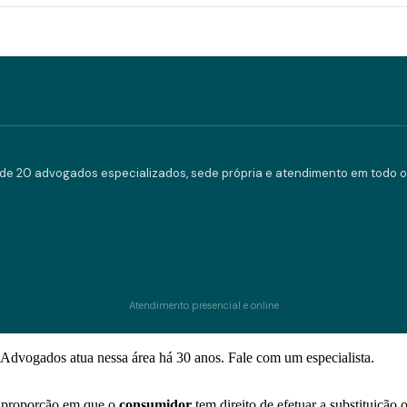
e 20 advogados especializados, sede própria e atendimento em todo o 
Atendimento presencial e online
Advogados atua nessa área há 30 anos. Fale com um especialista.
a proporção em que o
consumidor
tem direito de efetuar a substituição 