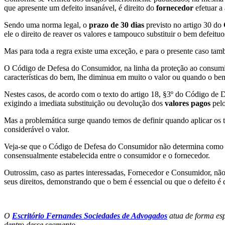
que apresente um defeito insanável, é direito do
fornecedor
efetuar a
Sendo uma norma legal, o
prazo de 30 dias
previsto no artigo 30 do
ele o direito de reaver os valores e tampouco substituir o bem defeituo
Mas para toda a regra existe uma exceção, e para o presente caso tam
O Código de Defesa do Consumidor, na linha da proteção ao consumidor
características do bem, lhe diminua em muito o valor ou quando o bem
Nestes casos, de acordo com o texto do artigo 18, §3º do Código de
exigindo a imediata substituição ou devolução dos
valores pagos
pelo
Mas a problemática surge quando temos de definir quando aplicar os 
considerável o valor.
Veja-se que o Código de Defesa do Consumidor não determina como o a
consensualmente estabelecida entre o consumidor e o fornecedor.
Outrossim, caso as partes interessadas, Fornecedor e Consumidor, não
seus direitos, demonstrando que o bem é essencial ou que o defeito é 
O
Escritório Fernandes Sociedades de Advogados
atua de forma esp
dentro desse segmento.