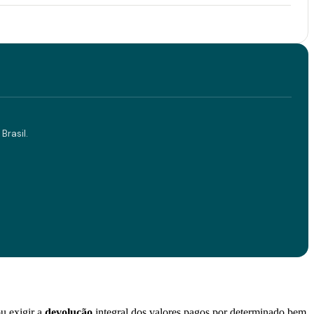
Brasil.
ou exigir a
devolução
integral dos valores pagos por determinado bem