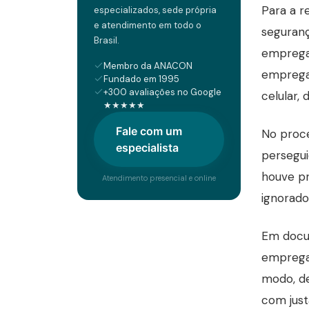
Para a r
especializados, sede própria
e atendimento em todo o
seguranç
Brasil.
empregad
Membro da ANACON
empregad
Fundado em 1995
+300 avaliações no Google
celular, 
★★★★★
Fale com um
No proce
especialista
persegui
houve pr
Atendimento presencial e online
ignorado
Em docu
empregad
modo, de
com just