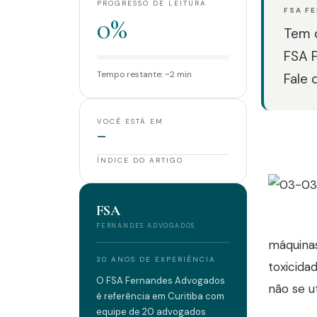
PROGRESSO DE LEITURA
FSA F
0%
Tem d
FSA 
Tempo restante: ~2 min
Fale 
VOCÊ ESTÁ EM
—
ÍNDICE DO ARTIGO
FSA
FERNANDES ADVOGADOS
máquinas
30 ANOS DE EXPERIÊNCIA
toxicida
O FSA Fernandes Advogados
não se u
é referência em Curitiba com
equipe de 20 advogados