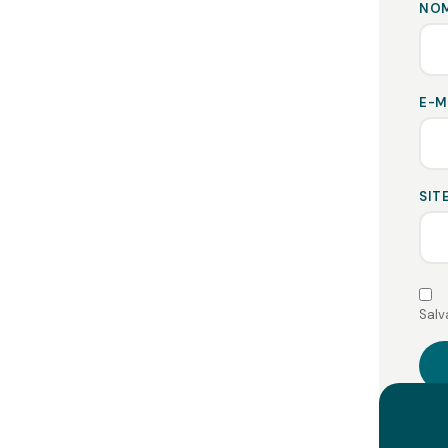
NO
E-M
SIT
Salv