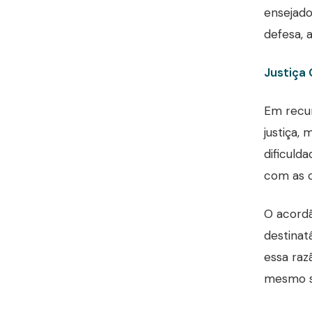
ensejado
defesa, 
Justiça 
Em recur
justiça,
dificuld
com as c
O acordã
destinat
essa raz
mesmo se