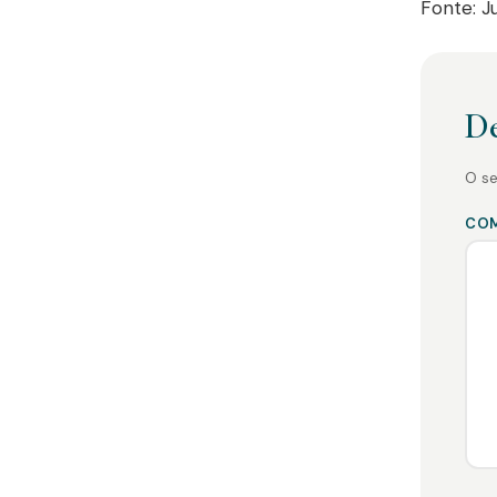
Fonte: J
De
O se
CO