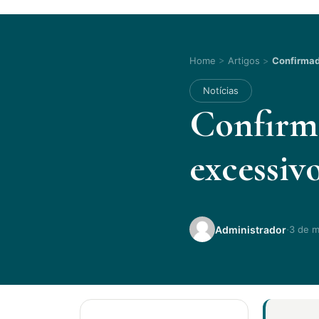
Home
>
Artigos
>
Confirmada
Notícias
Confirma
excessiv
·
Administrador
3 de m