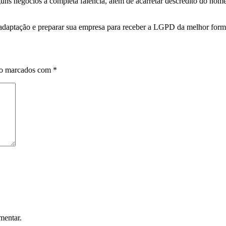
guns negócios à completa falência, além de acarretar descrédito do nom
de adaptação e preparar sua empresa para receber a LGPD da melhor form
ão marcados com
*
mentar.