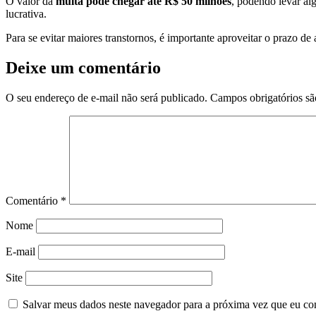
O valor da
multa pode chegar até R$ 50 milhões
, podendo levar al
lucrativa.
Para se evitar maiores transtornos, é importante aproveitar o prazo 
Deixe um comentário
O seu endereço de e-mail não será publicado.
Campos obrigatórios s
Comentário
*
Nome
E-mail
Site
Salvar meus dados neste navegador para a próxima vez que eu co