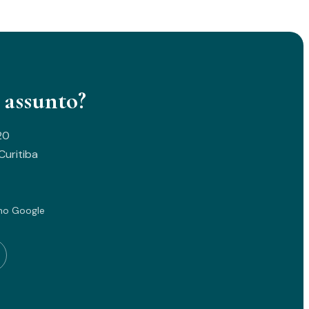
 assunto?
20
uritiba
no Google