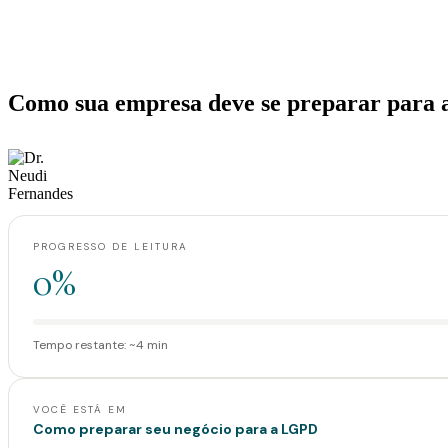
Home
>
Artigos
>
Como sua empresa deve se preparar para a LGPD
Artigos
Como sua empresa deve se preparar para
·
·
Dr. Neudi Fernandes
3 de agosto de 2020
4 min de leitura
PROGRESSO DE LEITURA
0%
Tempo restante: ~4 min
VOCÊ ESTÁ EM
Como preparar seu negócio para a LGPD