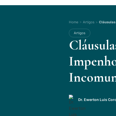
Home
>
Artigos
>
Cláusulas
Artigos
Cláusula
Impenhor
Incomuni
Dr. Ewerton Luis Cor