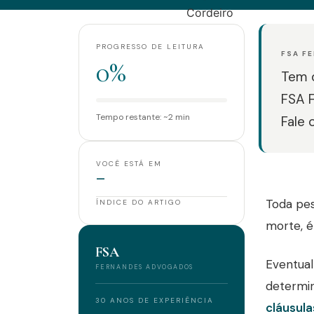
PROGRESSO DE LEITURA
FSA F
0%
Tem d
FSA 
Tempo restante: ~2 min
Fale 
VOCÊ ESTÁ EM
—
Toda pes
ÍNDICE DO ARTIGO
morte, é 
FSA
Eventual
FERNANDES ADVOGADOS
determin
30 ANOS DE EXPERIÊNCIA
cláusula