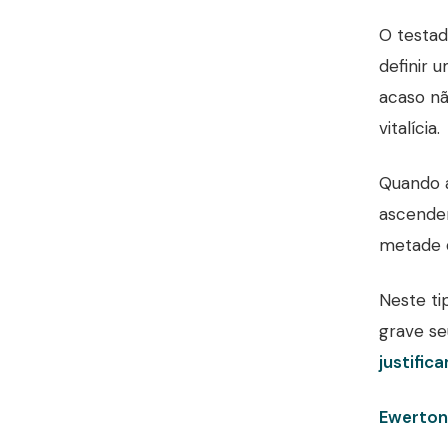
O testad
definir 
acaso nã
vitalícia.
Quando a
ascenden
metade d
Neste ti
grave se
justifica
Ewerton