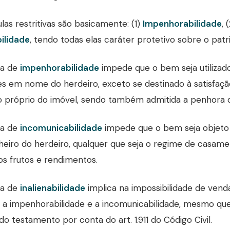
ulas restritivas são basicamente: (1)
Impenhorabilidade
, 
bilidade
, tendo todas elas caráter protetivo sobre o patr
la de
impenhorabilidade
impede que o bem seja utiliza
es em nome do herdeiro, exceto se destinado à satisfaçã
io próprio do imóvel, sendo também admitida a penhora 
la de
incomunicabilidade
impede que o bem seja objeto
iro do herdeiro, qualquer que seja o regime de casa
s frutos e rendimentos.
la de
inalienabilidade
implica na impossibilidade de ven
 impenhorabilidade e a incomunicabilidade, mesmo que 
do testamento por conta do art. 1.911 do Código Civil.