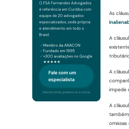
O FSA Fernandes Advogados
é referência em Curitiba com
As cláus
equipe de 20 advogados
Inaliena
especializados, sede própria
e atendimento em todo o
Brasil.
A cláusu
Membro da ANACON
existent
Fundado em 1995
tributár
+300 avaliações no Google
★★★★★
A cláusu
Fale com um
especialista
companhe
impede o
Atendimento presencial e online
A cláusu
também a
omissas 