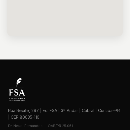
Rua Recife, 297 | Ed. FSA | 3º Andar | Cabral | Curitiba–PR
| CEP 80035-110
Dr. Neudi Fernandes — OAB/PR 25.051