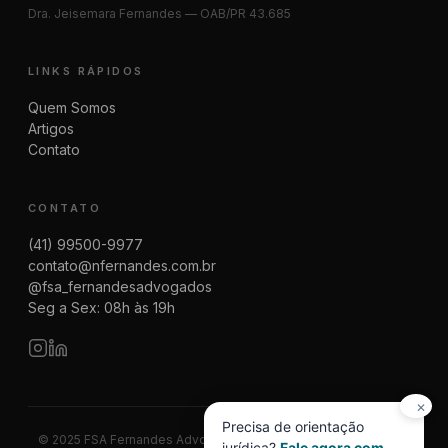
Dra. Jeisemara Fernandes — OAB/PR 43.685
LINKS RÁPIDOS
Quem Somos
Artigos
Contato
CONTATO
(41) 99500-9977
contato@nfernandes.com.br
@fsa_fernandesadvogados
Seg a Sex: 08h às 19h
✕
Precisa de orientação
© 2025 FSA Fernandes Advogados | CNPJ 08.014.774/0001-83
jurídica?
Fale agora com