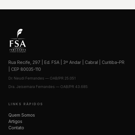
Rua Recife, 297 | Ed. FSA | 3º Andar | Cabral | Curitiba–PR
| CEP 80035-110
Dr. Neudi Fernandes — OAB/PR 25.051
Dra. Jeisemara Fernandes — OAB/PR 43.685
LINKS RÁPIDOS
Quem Somos
Artigos
Contato