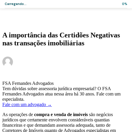
Carregando...
0%
Home
>
Artigos
>
A importância das Certidões Negativas nas transações
imobiliárias
Artigos
A importância das Certidões Negativas
nas transações imobiliárias
·
·
Dr. Ruan Raddi Mira Hilário
26 de setembro de 2018
2 min de leitura
FSA Fernandes Advogados
Tem dúvidas sobre assessoria jurídica empresarial? O FSA
Fernandes Advogados atua nessa área há 30 anos. Fale com um
especialista.
Fale com um advogado →
As operações de
compra e venda de imóveis
são negócios
jurídicos que certamente envolvem consideráveis quantias
financeiras e que demandam assessoria adequada, tanto de
Corretores de Imóveis quanto de Advogados especialistas em