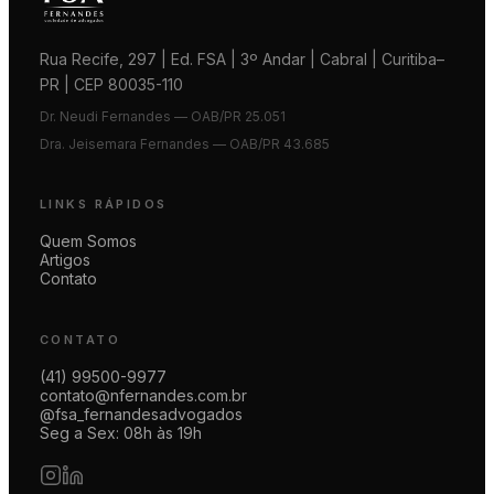
Rua Recife, 297 | Ed. FSA | 3º Andar | Cabral | Curitiba–
PR | CEP 80035-110
Dr. Neudi Fernandes — OAB/PR 25.051
Dra. Jeisemara Fernandes — OAB/PR 43.685
LINKS RÁPIDOS
Quem Somos
Artigos
Contato
CONTATO
(41) 99500-9977
contato@nfernandes.com.br
@fsa_fernandesadvogados
Seg a Sex: 08h às 19h