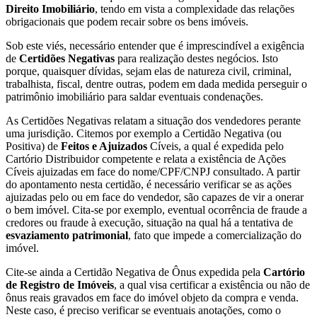
Direito Imobiliário
, tendo em vista a complexidade das relações
obrigacionais que podem recair sobre os bens imóveis.
Sob este viés, necessário entender que é imprescindível a exigência
de
Certidões Negativas
para realização destes negócios. Isto
porque, quaisquer dívidas, sejam elas de natureza civil, criminal,
trabalhista, fiscal, dentre outras, podem em dada medida perseguir o
patrimônio imobiliário para saldar eventuais condenações.
As Certidões Negativas relatam a situação dos vendedores perante
uma jurisdição. Citemos por exemplo a Certidão Negativa (ou
Positiva) de
Feitos e Ajuizados
Cíveis, a qual é expedida pelo
Cartório Distribuidor competente e relata a existência de Ações
Cíveis ajuizadas em face do nome/CPF/CNPJ consultado. A partir
do apontamento nesta certidão, é necessário verificar se as ações
ajuizadas pelo ou em face do vendedor, são capazes de vir a onerar
o bem imóvel. Cita-se por exemplo, eventual ocorrência de fraude a
credores ou fraude à execução, situação na qual há a tentativa de
esvaziamento patrimonial
, fato que impede a comercialização do
imóvel.
Cite-se ainda a Certidão Negativa de Ônus expedida pela
Cartório
de Registro de Imóveis
, a qual visa certificar a existência ou não de
ônus reais gravados em face do imóvel objeto da compra e venda.
Neste caso, é preciso verificar se eventuais anotações, como o