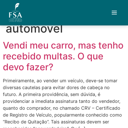
Tag:
venda de
automovel
Quem Somos
Vendi meu carro, mas tenho
Áreas de Atuação
recebido multas. O que
Artigos
devo fazer?
Credenciais
Primeiramente, ao vender um veículo, deve-se tomar
diversas cautelas para evitar dores de cabeça no
Contato
futuro. A primeira providência, sem dúvida, é
providenciar a imediata assinatura tanto do vendedor,
Fale com um advogado
quanto do comprador, no chamado CRV – Certificado
de Registro de Veículo, popularmente conhecido como
“Recibo de Quitação”. Tais assinaturas devem ser