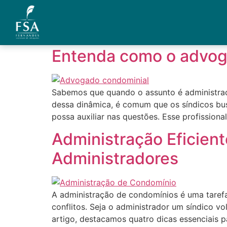
Tag:
síndicos
Entenda como o advog
Quem Somos
Áreas de Atuação
Sabemos que quando o assunto é administraç
dessa dinâmica, é comum que os síndicos bus
Artigos
possa auxiliar nas questões. Esse profission
Administração Eficien
Credenciais
Administradores
Contato
A administração de condomínios é uma tarefa
conflitos. Seja o administrador um síndico v
artigo, destacamos quatro dicas essenciais p