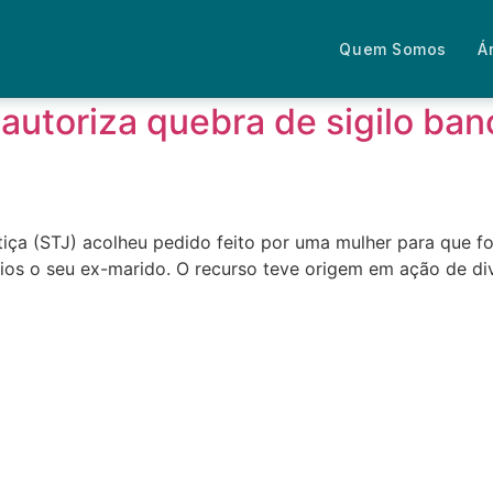
ilo bancário
Quem Somos
Á
autoriza quebra de sigilo ba
tiça (STJ) acolheu pedido feito por uma mulher para que fo
ios o seu ex-marido. O recurso teve origem em ação de d
Fale com um advogado