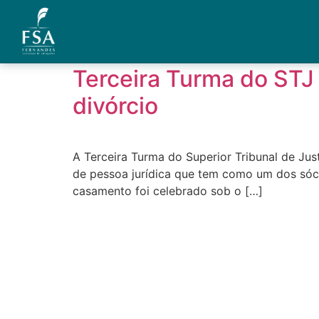
Tag:
quebra de sig
Terceira Turma do STJ 
Quem Somos
divórcio
Áreas de Atuação
Artigos
A Terceira Turma do Superior Tribunal de Jus
de pessoa jurídica que tem como um dos sóc
Credenciais
casamento foi celebrado sob o […]
Contato