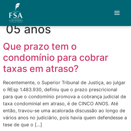
Tag:
prescrição de
05 anos
Quem Somos
Que prazo tem o
Áreas de Atuação
condomínio para cobrar
Artigos
taxas em atraso?
Credenciais
Recentemente, o Superior Tribunal de Justiça, ao julgar
o REsp 1.483.930, definiu que o prazo prescricional
Contato
para que o condomínio promova a cobrança judicial de
taxa condominial em atraso, é de CINCO ANOS. Até
Fale com um advogado
então, travou-se uma acalorada discussão ao longo de
vários anos no judiciário, pois havia quem defendesse a
tese de que o […]