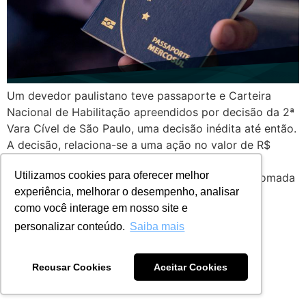
Um devedor paulistano teve passaporte e Carteira
Nacional de Habilitação apreendidos por decisão da 2ª
Vara Cível de São Paulo, uma decisão inédita até então.
A decisão, relaciona-se a uma ação no valor de R$
253.299,42 devidos a uma concessionária de
Utilizamos cookies para oferecer melhor
automóveis. A ação tramita desde 2013. Para a tomada
experiência, melhorar o desempenho, analisar
dos documentos, a Juíza Andrea […]
como você interage em nosso site e
personalizar conteúdo.
Saiba mais
Todos os direitos reservados
Recusar Cookies
Aceitar Cookies