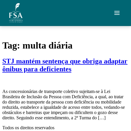
Ir para o conteúdo
Quem Somos
Tag:
multa diária
Áreas de Atuação
STJ mantém sentença que obriga adaptar
Artigos
ônibus para deficientes
Credenciais
Contato
As concessionárias de transporte coletivo sujeitam-se à Lei
Brasileira de Inclusão da Pessoa com Deficiência, a qual, ao tratar
do direito ao transporte da pessoa com deficiência ou mobilidade
Fale com um advogado
reduzida, estabelece a igualdade de acesso entre todos, vedando-se
obstáculos e barreiras que impeçam ou dificultem o gozo desse
direito. Seguindo esse entendimento, a 2ª Turma do […]
Todos os direitos reservados