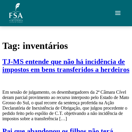
Ir para o conteúdo
Quem Somos
Tag:
inventários
Áreas de Atuação
TJ-MS entende que não há incidência de
Artigos
impostos em bens transferidos a herdeiros
Credenciais
Contato
Em sessão de julgamento, os desembargadores da 2ª Câmara Cível
deram parcial provimento ao recurso interposto pelo Estado de Mato
Grosso do Sul, o qual recorre da sentença proferida na Ação
Fale com um advogado
Declaratória de Inexistência de Obrigação, que julgou procedente o
pedido feito pelo espólio de C.T. objetivando a não incidência de
impostos sobre a transferência […]
Pai que abandonou os filhos não terá