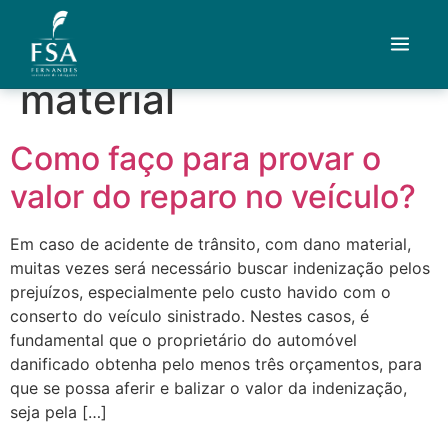
Tag:
indenização
material
Quem Somos
Como faço para provar o
Áreas de Atuação
valor do reparo no veículo?
Artigos
Em caso de acidente de trânsito, com dano material,
muitas vezes será necessário buscar indenização pelos
Credenciais
prejuízos, especialmente pelo custo havido com o
conserto do veículo sinistrado. Nestes casos, é
Contato
fundamental que o proprietário do automóvel
danificado obtenha pelo menos três orçamentos, para
Fale com um advogado
que se possa aferir e balizar o valor da indenização,
seja pela […]