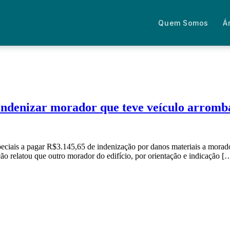
Quem Somos
Á
indenizar morador que teve veículo arromb
peciais a pagar R$3.145,65 de indenização por danos materiais a mora
ão relatou que outro morador do edifício, por orientação e indicação [
Fale com um advogado