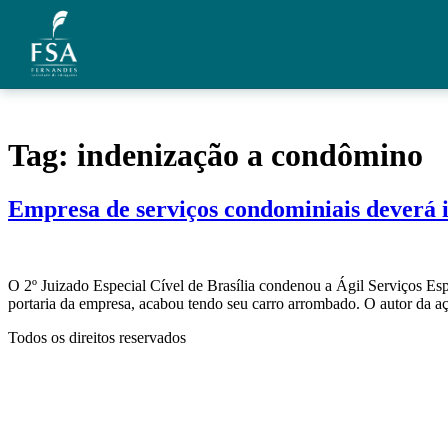
Ir para o conteúdo
Quem Somos
Tag:
indenização a condômino
Áreas de Atuação
Empresa de serviços condominiais deverá 
Artigos
Credenciais
O 2º Juizado Especial Cível de Brasília condenou a Ágil Serviços Es
Contato
portaria da empresa, acabou tendo seu carro arrombado. O autor da aç
Todos os direitos reservados