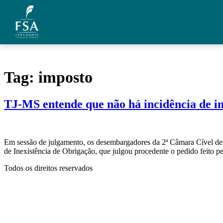
Ir para o conteúdo
Quem Somos
Tag:
imposto
Áreas de Atuação
TJ-MS entende que não há incidência de im
Artigos
Credenciais
Em sessão de julgamento, os desembargadores da 2ª Câmara Cível dera
Contato
de Inexistência de Obrigação, que julgou procedente o pedido feito pe
Todos os direitos reservados