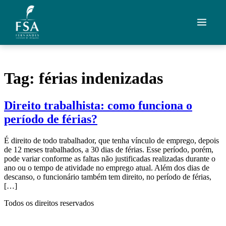
Ir para o conteúdo
Quem Somos
Tag:
férias indenizadas
Áreas de Atuação
Direito trabalhista: como funciona o
Artigos
período de férias?
Credenciais
É direito de todo trabalhador, que tenha vínculo de emprego, depois
de 12 meses trabalhados, a 30 dias de férias. Esse período, porém,
Contato
pode variar conforme as faltas não justificadas realizadas durante o
ano ou o tempo de atividade no emprego atual. Além dos dias de
descanso, o funcionário também tem direito, no período de férias,
Fale com um advogado
[…]
Todos os direitos reservados