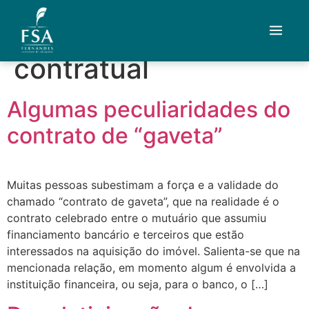
Tag:
direito
contratual
Quem Somos
Algumas peculiaridades do
Áreas de Atuação
contrato de “gaveta”
Artigos
Muitas pessoas subestimam a força e a validade do
Credenciais
chamado “contrato de gaveta”, que na realidade é o
contrato celebrado entre o mutuário que assumiu
Contato
financiamento bancário e terceiros que estão
interessados na aquisição do imóvel. Salienta-se que na
Fale com um advogado
mencionada relação, em momento algum é envolvida a
instituição financeira, ou seja, para o banco, o […]