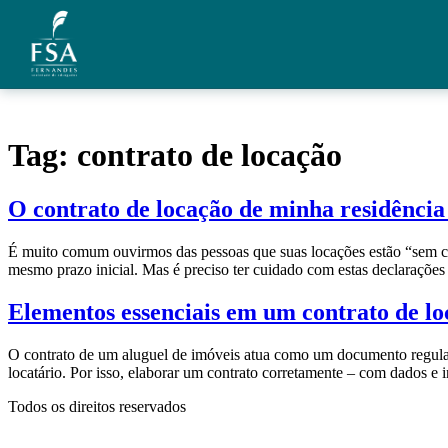
Ir para o conteúdo
Quem Somos
Tag:
contrato de locação
Áreas de Atuação
O contrato de locação de minha residência 
Artigos
É muito comum ouvirmos das pessoas que suas locações estão “sem co
Credenciais
mesmo prazo inicial. Mas é preciso ter cuidado com estas declarações 
Contato
Elementos essenciais em um contrato de lo
O contrato de um aluguel de imóveis atua como um documento regulamen
locatário. Por isso, elaborar um contrato corretamente – com dados e
Todos os direitos reservados