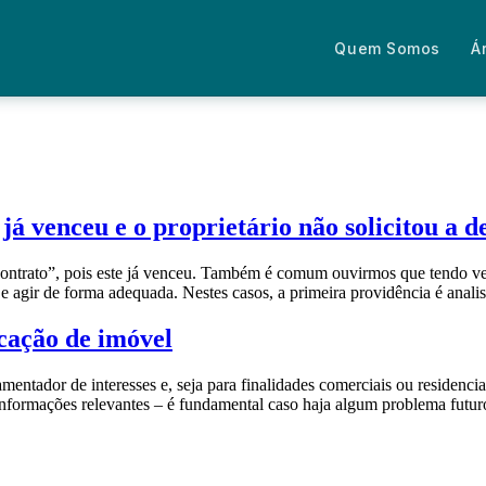
Quem Somos
Á
já venceu e o proprietário não solicitou a 
ntrato”, pois este já venceu. Também é comum ouvirmos que tendo ven
e agir de forma adequada. Nestes casos, a primeira providência é anali
cação de imóvel
tador de interesses e, seja para finalidades comerciais ou residenciai
Fale com um advogado
 informações relevantes – é fundamental caso haja algum problema futu