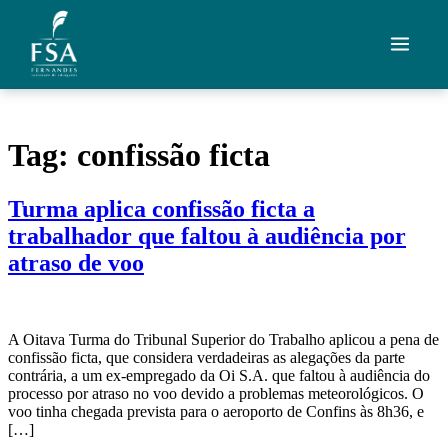
Ir para o conteúdo
Quem Somos
Tag:
confissão ficta
Áreas de Atuação
Turma aplica confissão ficta a
Artigos
trabalhador que faltou à audiência por
Credenciais
atraso de voo
Contato
A Oitava Turma do Tribunal Superior do Trabalho aplicou a pena de
confissão ficta, que considera verdadeiras as alegações da parte
Fale com um advogado
contrária, a um ex-empregado da Oi S.A. que faltou à audiência do
processo por atraso no voo devido a problemas meteorológicos. O
voo tinha chegada prevista para o aeroporto de Confins às 8h36, e
[…]