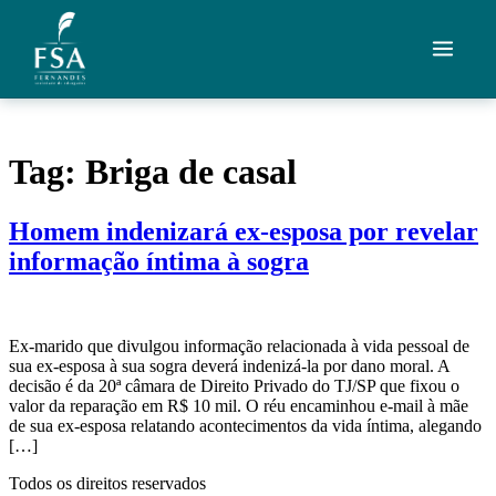
Ir para o conteúdo
Quem Somos
Tag:
Briga de casal
Áreas de Atuação
Homem indenizará ex-esposa por revelar
Artigos
informação íntima à sogra
Credenciais
Contato
Ex-marido que divulgou informação relacionada à vida pessoal de
sua ex-esposa à sua sogra deverá indenizá-la por dano moral. A
decisão é da 20ª câmara de Direito Privado do TJ/SP que fixou o
Fale com um advogado
valor da reparação em R$ 10 mil. O réu encaminhou e-mail à mãe
de sua ex-esposa relatando acontecimentos da vida íntima, alegando
[…]
Todos os direitos reservados