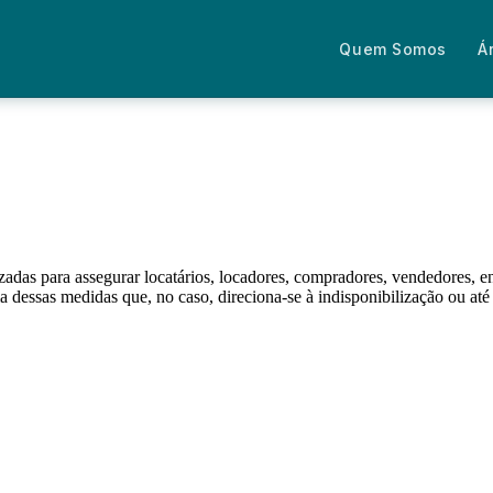
Quem Somos
Á
izadas para assegurar locatários, locadores, compradores, vendedores, 
ma dessas medidas que, no caso, direciona-se à indisponibilização ou 
Fale com um advogado