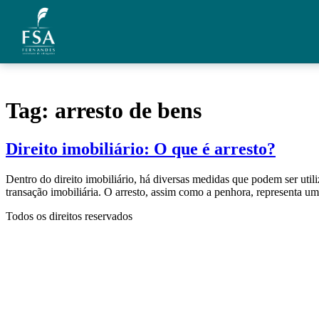
Ir para o conteúdo
Quem Somos
Tag:
arresto de bens
Áreas de Atuação
Direito imobiliário: O que é arresto?
Artigos
Dentro do direito imobiliário, há diversas medidas que podem ser util
Credenciais
transação imobiliária. O arresto, assim como a penhora, representa u
Contato
Todos os direitos reservados