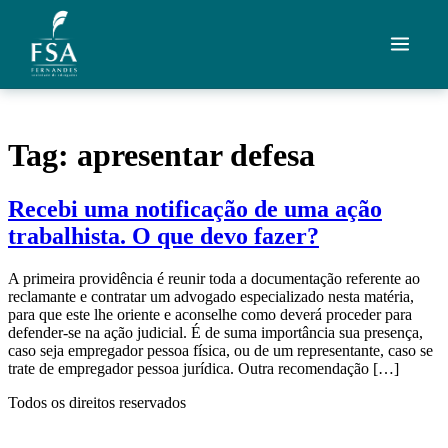
Ir para o conteúdo
Quem Somos
Tag:
apresentar defesa
Áreas de Atuação
Recebi uma notificação de uma ação
Artigos
trabalhista. O que devo fazer?
Credenciais
A primeira providência é reunir toda a documentação referente ao
reclamante e contratar um advogado especializado nesta matéria,
Contato
para que este lhe oriente e aconselhe como deverá proceder para
defender-se na ação judicial. É de suma importância sua presença,
caso seja empregador pessoa física, ou de um representante, caso se
Fale com um advogado
trate de empregador pessoa jurídica. Outra recomendação […]
Todos os direitos reservados